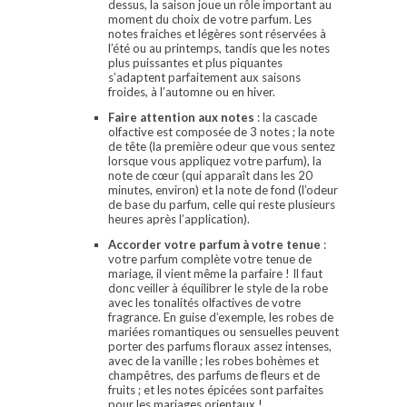
dessus, la saison joue un rôle important au
moment du choix de votre parfum. Les
notes fraiches et légères sont réservées à
l’été ou au printemps, tandis que les notes
plus puissantes et plus piquantes
s’adaptent parfaitement aux saisons
froides, à l’automne ou en hiver.
Faire attention aux notes
: la cascade
olfactive est composée de 3 notes ; la note
de tête (la première odeur que vous sentez
lorsque vous appliquez votre parfum), la
note de cœur (qui apparaît dans les 20
minutes, environ) et la note de fond (l’odeur
de base du parfum, celle qui reste plusieurs
heures après l’application).
Accorder votre parfum à votre tenue
:
votre parfum complète votre tenue de
mariage, il vient même la parfaire ! Il faut
donc veiller à équilibrer le style de la robe
avec les tonalités olfactives de votre
fragrance. En guise d’exemple, les robes de
mariées romantiques ou sensuelles peuvent
porter des parfums floraux assez intenses,
avec de la vanille ; les robes bohèmes et
champêtres, des parfums de fleurs et de
fruits ; et les notes épicées sont parfaites
pour les mariages orientaux !